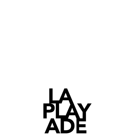
nos frais de fonctionnement :
technique son, hébergement du
podcast, site web.
Soutenir La Playade !