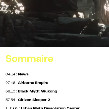
Une écoute plus douillette qu’une paire de chaussons
en moumoute.
MUSIQUE D'OUTRO
Fanzine Made Of Flesh - Mogwai
© 2025 Rock Action Records
Sommaire
04.14 :
News
27.46 :
Airborne Empire
38.10 :
Black Myth: Wukong
57.54 :
Citizen Sleeper
2
1.16.05 :
Urban Myth Dissolution Center