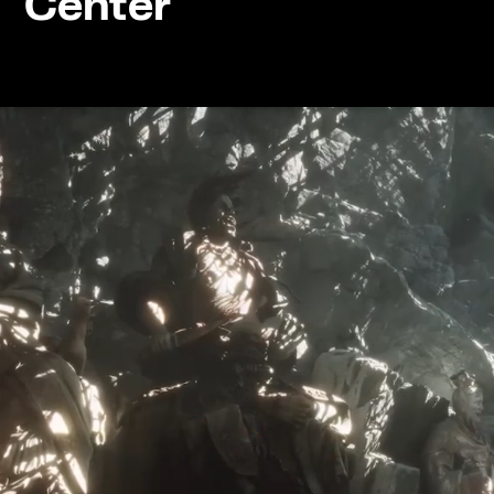
Center
Ce mois-ci frissonne à vos oreilles un
épisode de La Playade qui secoue les
dernières neiges de ses branches !
Vlad fait voler les belles cités d’Airborne Empire,
Mickaël part à la découverte de la mythologie chinoise
de Black Myth : Wukong, Bénédicte nous embarque
dans la quête identitaire et spatiale de Citizen Sleeper
2, et Simon résout les mystères d’Urban Myth
Dissolution Center.