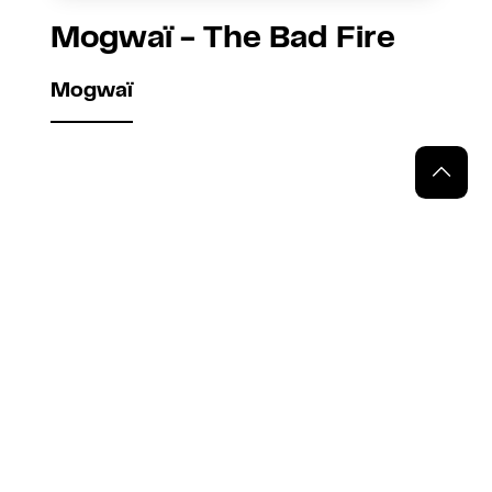
Mogwaï - The Bad Fire
Mogwaï
Ko-fi : du café
pour la Playade
Vous aimez le contenu que nous
vous préparons avec amour
? N'hésitez pas à contribuer à