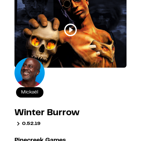
Mickaël
Winter Burrow
0.52.19
Pinecreek Games