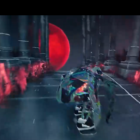
Ce mois-ci carillonne à vos oreilles un
épisode de La Playade scintillant comme
un cadeau de Noël !
Béné alterne exorcismes et partiels dans
Demonschool, Mickaël s’adonne au vaudou dans
Shadow Man, Ariane tente de survivre au froid de
Winter Burrow, François enchaîne kick flips et
backsides dans Skate Story, et Eve nous révèle quel
est le biotope vidéoludique phare de l’année 2025.
Une écoute plus tentante que la dernière tranche de