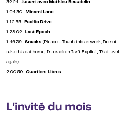
32.24 :
Jusant avec Mathieu Beaudelin
1.04.30 :
Minami Lane
1.12.55 :
Pacific Drive
1.28.02 :
Last Epoch
1.46.39 :
Snacks
(Please - Touch this artwork, Do not
take this cat home, Interaciton Isn't Explicit, That level
again)
2.00.59 :
Quartiers Libres
L'invité du mois