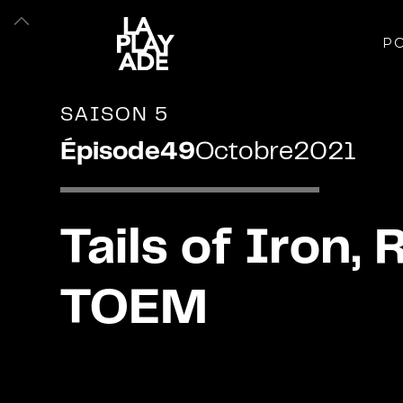
PO
SAISON 5
Épisode
49
Octobre
2021
Tails of Iron,
TOEM